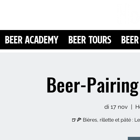
Beer Academy
Beer Tours
Beer
Beer-Pairing 
di 17 nov
  |  
H
🍺🍕 Bières, rillette et pâté : 