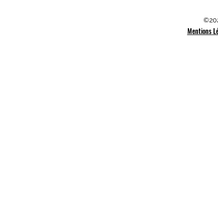
©202
Mentions L