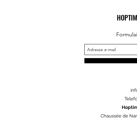
HOPTIM
Formula
in
Telef
Hopti
Chaussée de Nam