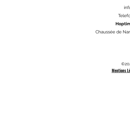
in
Telef
Hopti
Chaussée de Nam
©202
Mentions L