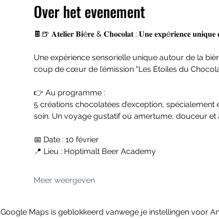
Over het evenement
🍫🍺 𝐀𝐭𝐞𝐥𝐢𝐞𝐫 𝐁𝐢è𝐫𝐞 & 𝐂𝐡𝐨𝐜𝐨𝐥𝐚𝐭 : 𝐔𝐧𝐞 𝐞𝐱𝐩é𝐫𝐢𝐞𝐧𝐜𝐞 𝐮𝐧𝐢𝐪𝐮
Une expérience sensorielle unique autour de la bi
coup de cœur de l’émission "Les Étoiles du Chocolat
👉 Au programme :
5 créations chocolatées d’exception, spécialement 
soin. Un voyage gustatif où amertume, douceur et
📅 Date : 10 février
📍 Lieu : Hoptimalt Beer Academy
Meer weergeven
Google Maps is geblokkeerd vanwege je instellingen voor Ana