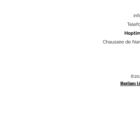
in
Telef
Hopti
Chaussée de Nam
©202
Mentions L